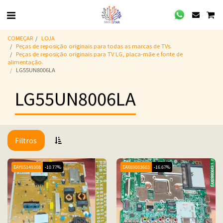
COMEÇAR
LOJA
Peças de reposição originais para todas as marcas de TVs.
Peças de reposição originais para TV LG, placa-mãe e fonte de
alimentação.
LG55UN8006LA
LG55UN8006LA
Filtros
EAY65149308
-10.77%
EAX69083603
-16.67%