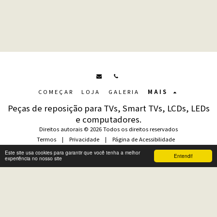
COMEÇAR
LOJA
GALERIA
MAIS
Peças de reposição para TVs, Smart TVs, LCDs, LEDs
e computadores.
Direitos autorais © 2026 Todos os direitos reservados
Termos
|
Privacidade
|
Página de Acessibilidade
Este site usa cookies para garantir que você tenha a melhor
Entendi!
experiência no nosso site
Assinar