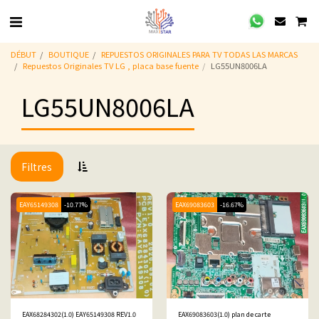
DÉBUT
BOUTIQUE
REPUESTOS ORIGINALES PARA TV TODAS LAS MARCAS
Repuestos Originales TV LG , placa base fuente
LG55UN8006LA
LG55UN8006LA
Filtres
EAY65149308
-10.77%
EAX69083603
-16.67%
EAX68284302(1.0) EAY65149308 REV1.0
EAX69083603(1.0) plan de carte