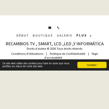
DÉBUT
BOUTIQUE
GALERIE
PLUS
RECAMBIOS TV , SMART, LCD ,LED ,Y INFORMÁTICA
Droits d'auteur © 2026 Tous droits réservés
Conditions d'Utilisations
|
Politique de Confidentialité
|
Page
d'accessibilité
Ce site web utilise des cookies pour faire en sorte que vous
Compris !
profitiez au mieux de notre site web.
S'abonner