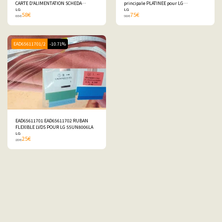
CARTE D'ALIMENTATION SCHEDA
principale PLATINEE pour LG
PLATINEE POUR LG 55UN8006LA
LG
55UN8006LA
LG
58
€
75
€
65
€
90
€
EAD65611701/2
-10.71%
EAD65611701 EAD65611702 RUBAN
FLEXIBLE LVDS POUR LG 55UN8006LA
LG
25
€
28
€