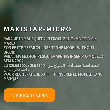
MAXISTAR-MICRO
PARA MEJOR BUSQUEDA INTRODUZCA EL MODELO SIN
MARCA
FOR BETTER SEARCH, INSERT THE MODEL WITHOUT
BRAND
PARA UMA MELHOR PESQUISA APENAS INSERIR O MODELO
SEM MARCA
LG 32LB5300، 32LB5300 لبحث أفضل فقط أدخل النموذج بدون
علامة تجارية مثال
POUR RECHERCHE IL SUFFIT D'INSÉRER LE MODÈLE SANS
MARQUE
PROCURE AJUDA