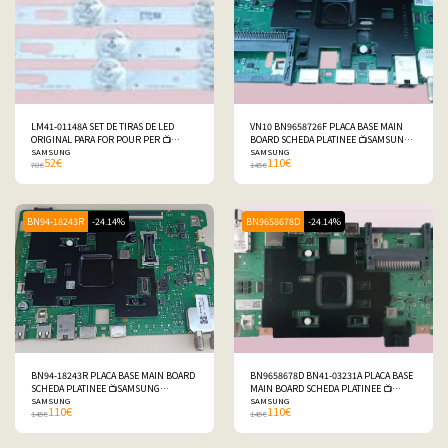
LM41-01148A SET DE TIRAS DE LED
VN10 BN9658726F PLACA BASE MAIN
ORIGINAL PARA FOR POUR PER 📺
BOARD SCHEDA PLATINEE 📺SAMSUNG
SAMSUNG TU55DU7175UXXC
SAMSUNG
TU55DU7175UXXC
SAMSUNG
52
€
110
€
78
€
145
€
BN94-18243R
-24.14%
BN9658678D
-24.14%
BN94-18243R PLACA BASE MAIN BOARD
BN9658678D BN41-03231A PLACA BASE
SCHEDA PLATINEE 📺SAMSUNG
MAIN BOARD SCHEDA PLATINEE 📺
TQ55Q65CAUXXC
SAMSUNG
SAMSUNG TU75DU7105KXXC
SAMSUNG
110
€
110
€
145
€
145
€