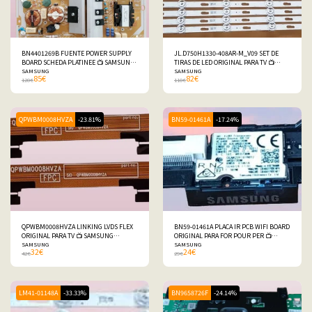
BN4401269B FUENTE POWER SUPPLY
JL.D750H1330-408AR-M_V09 SET DE
BOARD SCHEDA PLATINEE 📺 SAMSUNG
TIRAS DE LED ORIGINAL PARA TV 📺
TU75DU7105KXXC
SAMSUNG
SAMSUNG TU75DU7105KXXC
SAMSUNG
85
€
82
€
120
€
110
€
QPWBM0008HVZA
-23.81%
BN59-01461A
-17.24%
QPWBM0008HVZA LINKING LVDS FLEX
BN59-01461A PLACA IR PCB WIFI BOARD
ORIGINAL PARA TV 📺 SAMSUNG
ORIGINAL PARA FOR POUR PER 📺
TU75DU7105KXXC
SAMSUNG
SAMSUNG TU55DU7175UXXC
SAMSUNG
32
€
24
€
42
€
29
€
LM41-01148A
-33.33%
BN9658726F
-24.14%