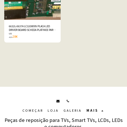
6632L-0637A LC320WXN PLACA LED
DRIVER BOARD SCHEDA PLATINEE PARA
FOR 📺 LG 32LK330-ZH
LG
28
€
42
€
COMEÇAR
LOJA
GALERIA
MAIS
Peças de reposição para TVs, Smart TVs, LCDs, LEDs
e computadores.