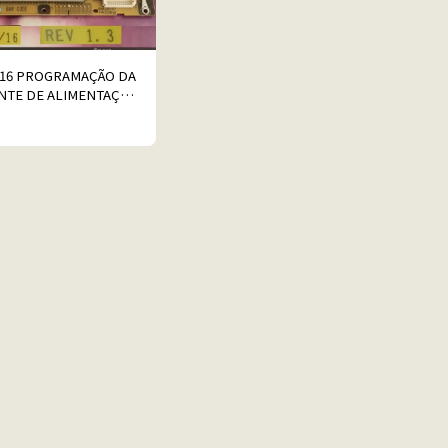
/16 PROGRAMAÇÃO DA
NTE DE ALIMENTAÇÃO
OUR PER LG 42LK430-