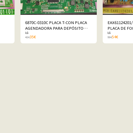
6870C-0310C PLACA T-CON PLACA
EAX61124201
AGENDADORA PARA DEPÓSITO
PLACA DE FO
LG
LG
POR LG 42LK430-ZA
PARA PARA P
35
€
54
€
42
€
58
€
ZA