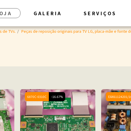
OJA
GALERIA
SERVIÇOS
s de TVs.
Peças de reposição originais para TV LG, placa-mãe e fonte d
6870C-0310C
-16.67%
EAX61124201/1