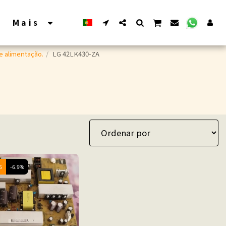
Mais
e alimentação.
LG 42LK430-ZA
6
-6.9%