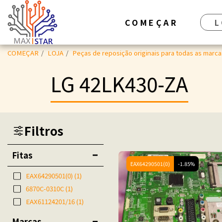
COMEÇAR
L
COMEÇAR
LOJA
Peças de reposição originais para todas as marca
LG 42LK430-ZA
Filtros
Fitas
EAX64290501(0)
-1.85%
EAX64290501(0)
(1)
6870C-0310C
(1)
EAX61124201/16
(1)
Marcas