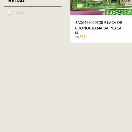
LG
(3)
EAX64290501(0) PLACA DE
CRONOGRAMA DA PLACA
LG
PRINCIPAL PARA POUR PER LG
53
€
54
€
42LK430-ZA