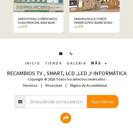
EAX64797004(1.1) EBR76348701
EAX64905701(2.6) FUNETE
PLACA PRINCIPAL MAIN BOARD
POWER SUPPLY BOARD SCHEDA
85
€
45
€
SCHEDA CARTE MERE 47LA690S
LG 47LA690S
90
€
55
€
INICIO
TIENDA
GALERIA
MÁS
RECAMBIOS TV , SMART, LCD ,LED ,Y INFORMÁTICA
Copyright © 2026 Todos los derechos reservados
Términos
|
Privacidad
|
Página de Accesibilidad
Suscribirse