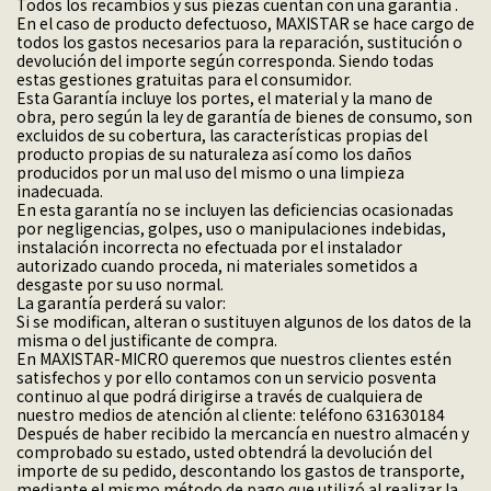
Todos los recambios y sus piezas cuentan con una garantía .
En el caso de producto defectuoso, MAXISTAR se hace cargo de
todos los gastos necesarios para la reparación, sustitución o
devolución del importe según corresponda. Siendo todas
estas gestiones gratuitas para el consumidor.
Esta Garantía incluye los portes, el material y la mano de
obra, pero según la ley de garantía de bienes de consumo, son
excluidos de su cobertura, las características propias del
producto propias de su naturaleza así como los daños
producidos por un mal uso del mismo o una limpieza
inadecuada.
En esta garantía no se incluyen las deficiencias ocasionadas
por negligencias, golpes, uso o manipulaciones indebidas,
instalación incorrecta no efectuada por el instalador
autorizado cuando proceda, ni materiales sometidos a
desgaste por su uso normal.
La garantía perderá su valor:
Si se modifican, alteran o sustituyen algunos de los datos de la
misma o del justificante de compra.
En MAXISTAR-MICRO queremos que nuestros clientes estén
satisfechos y por ello contamos con un servicio posventa
continuo al que podrá dirigirse a través de cualquiera de
nuestro medios de atención al cliente: teléfono 631630184
Después de haber recibido la mercancía en nuestro almacén y
comprobado su estado, usted obtendrá la devolución del
importe de su pedido, descontando los gastos de transporte,
mediante el mismo método de pago que utilizó al realizar la