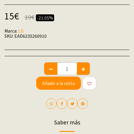
15
€
19
€
-21.05%
Marca:
LG
SKU:
EAD6235260910
Añadir a la cesta
Saber más