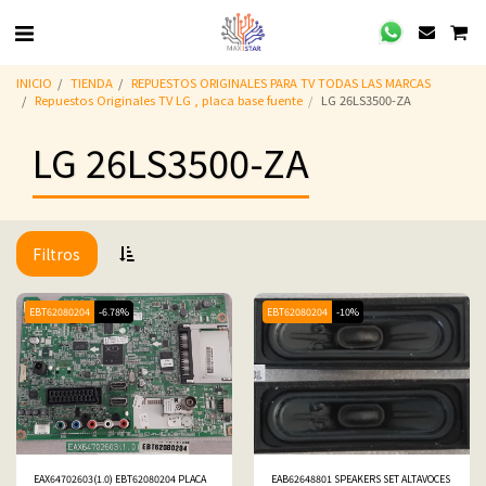
INICIO
TIENDA
REPUESTOS ORIGINALES PARA TV TODAS LAS MARCAS
Repuestos Originales TV LG , placa base fuente
LG 26LS3500-ZA
LG 26LS3500-ZA
Filtros
EBT62080204
-6.78%
EBT62080204
-10%
EAX64702603(1.0) EBT62080204 PLACA
EAB62648801 SPEAKERS SET ALTAVOCES