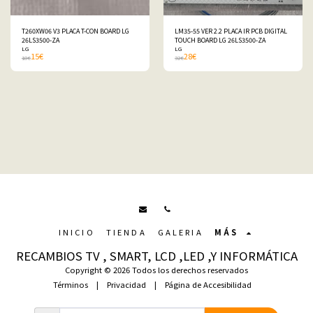
T260XW06 V3 PLACA T-CON BOARD LG
LM35-55 VER 2.2 PLACA IR PCB DIGITAL
26LS3500-ZA
TOUCH BOARD LG 26LS3500-ZA
LG
LG
15
€
28
€
18
€
32
€
INICIO
TIENDA
GALERIA
MÁS
RECAMBIOS TV , SMART, LCD ,LED ,Y INFORMÁTICA
Copyright © 2026 Todos los derechos reservados
Términos
|
Privacidad
|
Página de Accesibilidad