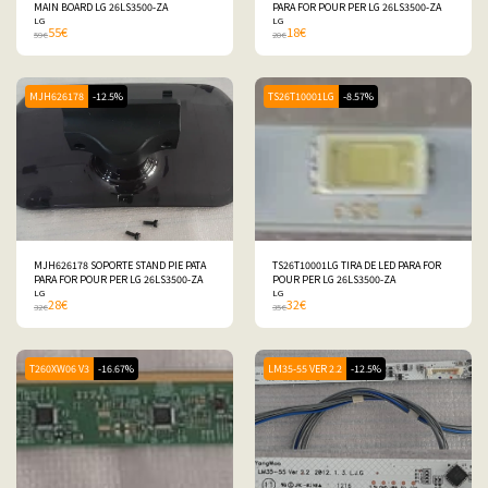
MAIN BOARD LG 26LS3500-ZA
PARA FOR POUR PER LG 26LS3500-ZA
LG
LG
55
€
18
€
59
€
20
€
MJH626178
-12.5%
TS26T10001LG
-8.57%
MJH626178 SOPORTE STAND PIE PATA
TS26T10001LG TIRA DE LED PARA FOR
PARA FOR POUR PER LG 26LS3500-ZA
POUR PER LG 26LS3500-ZA
LG
LG
28
€
32
€
32
€
35
€
T260XW06 V3
-16.67%
LM35-55 VER 2.2
-12.5%