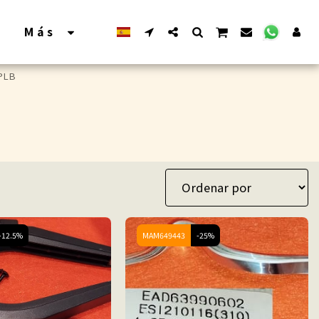
Más
PLB
-12.5%
MAM649443
-25%