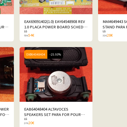
EAX69091402(1.0) EAY64548908 REV
MAM649443 S
UR
1.0 PLACA POWER BOARD SCHEDA
STAND PARA 
LG
LG
PARA FOR POUR PER LG
32LM550BPL
54
€
28
€
59
€
32
€
32LM550BPLB
EAB64048404
-25.93%
POWER
EAB64048404 ALTAVOCES
 FOR
SPEAKERS SET PARA FOR POUR
LG
PERLG 32LM550BPLB
20
€
27
€