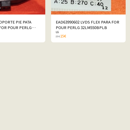
OPORTE PIE PATA
EAD63990602 LVDS FLEX PARA FOR
FOR POUR PERLG
POUR PERLG 32LM550BPLB
LG
B
15
€
20
€