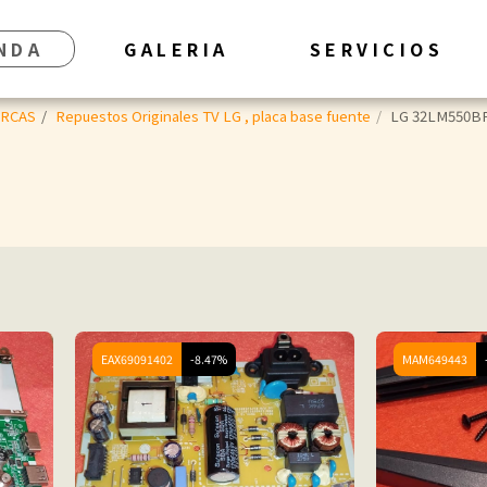
NDA
GALERIA
SERVICIOS
ARCAS
Repuestos Originales TV LG , placa base fuente
LG 32LM550B
EAX69091402
-8.47%
MAM649443