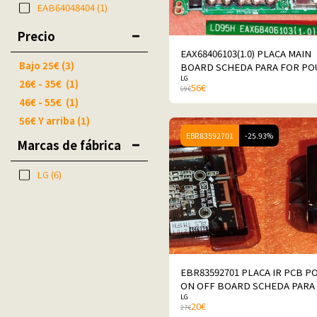
EAB64048404
(1)
Precio
EAX68406103(1.0) PLACA MAIN
Bajo
25
€
(3)
BOARD SCHEDA PARA FOR PO
LG
PERLG 32LM550BPLB
26
€
-
35
€
(1)
56
€
69
€
46
€
-
55
€
(1)
56
€
Y arriba
(1)
EBR83592701
-25.93%
Marcas de fábrica
LG
(6)
EBR83592701 PLACA IR PCB 
ON OFF BOARD SCHEDA PARA
LG
POUR PERLG 32LM550BPLB
20
€
27
€