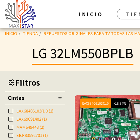
INICIO
TIE
INICIO
TIENDA
REPUESTOS ORIGINALES PARA TV TODAS LAS M
LG 32LM550BPLB
Filtros
Cintas
EAX68406103(1.0
-18.84%
EAX68406103(1.0
(1)
EAX69091402
(1)
MAM649443
(2)
EBR83592701
(1)