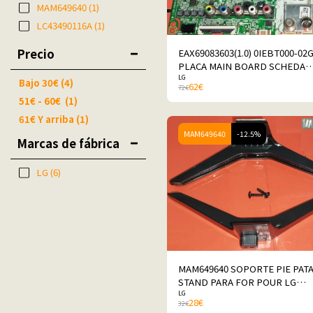
MAM649640
(1)
LC43490116A
(1)
Precio
EAX69083603(1.0) 0IEBT000-02
PLACA MAIN BOARD SCHEDA
LG
PLATINEE LG 43UN711C0ZB
Bajo
30
€
(4)
62
€
72
€
51
€
-
60
€
(1)
61
€
Y arriba
(1)
MAM649640
-12.5%
Marcas de fábrica
LG
(6)
MAM649640 SOPORTE PIE PAT
STAND PARA FOR POUR LG
LG
43UN711C0ZB
28
€
32
€