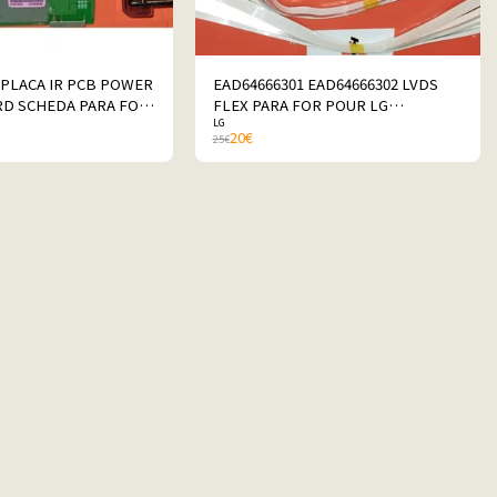
 PLACA IR PCB POWER
EAD64666301 EAD64666302 LVDS
RD SCHEDA PARA FOR
FLEX PARA FOR POUR LG
LG
 43UN711C0ZB
43UN711C0ZB
20
€
25
€