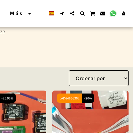
Más
0ZB
-25.93%
EAD64666302
-20%