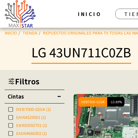
INICIO
TIE
INICIO
TIENDA
REPUESTOS ORIGINALES PARA TV TODAS LAS M
LG 43UN711C0ZB
Filtros
Cintas
0IEBT000-02GK
-13.89%
0IEBT000-02GK
(1)
EAY64529501
(1)
EBR83592701
(1)
EAD64666302
(1)