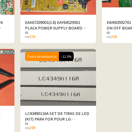
GK
EAX67209001(1.6) EAY64529501
EBR83592701
PLACA POWER SUPPLY BOARD
ON OFF BOA
LG
LG
SCHEDA PLATINEE LG
POUR PER LG
55
€
20
€
65
€
27
€
43UN711C0ZB
Fuera de existencia
-12.5%
A
LC43490116A SET DE TIRAS DE LED
(KIT) PARA FOR POUR LG
LG
43UN711C0ZB
28
€
32
€