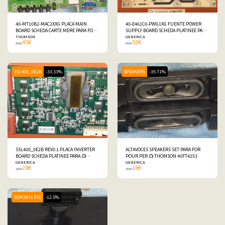
40-MT10B2-MAC2XXG PLACA MAIN
40-E461C0-PWG1XG FUENTE POWER
BOARD SCHEDA CARTE MERE PARA FOR
SUPPLY BOARD SCHEDA PLATINEE PARA
POUR 📺 THOMSON 40FT4253
THOMSON
FOR 📺 THOMSON 40FT4253
GENERICA
45
€
52
€
55
€
59
€
SSL400_0E2B
-33.33%
SPEAKERS
-35.71%
SSL400_0E2B REV0.1 PLACA INVERTER
ALTAVOCES SPEAKERS SET PARA FOR
BOARD SCHEDA PLATINEE PARA 📺
POUR PER 📺 THOMSON 40FT4253
THOMSON 40FT4253
GENERICA
GENERICA
28
€
18
€
42
€
28
€
SOPORTE PIE
-12.5%