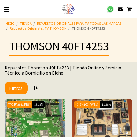
INICIO
TIENDA
REPUESTOS ORIGINALES PARA TV TODAS LAS MARCAS
Repuestos Originales TV THOMSON
THOMSON 40FT4253
THOMSON 40FT4253
Repuestos Thomson 40FT4253 | Tienda Online y Servicio
Técnico a Domicilio en Elche
Filtros
TPD.RT2841.PB77
-18.18%
40-E461C0-PWG1X
-11.86%