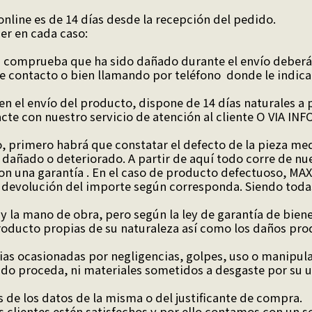
online es de 14 días desde la recepción del pedido.
r en cada caso:
. Si comprueba que ha sido dañado durante el envío deber
de contacto o bien llamando por teléfono donde le indic
 el envío del producto, dispone de 14 días naturales a p
acte con nuestro servicio de atención al cliente O VIA
 primero habrá que constatar el defecto de la pieza medi
añado o deteriorado. A partir de aquí todo corre de nue
on una garantía . En el caso de producto defectuoso, MAX
o devolución del importe según corresponda. Siendo todas
l y la mano de obra, pero según la ley de garantía de bie
 producto propias de su naturaleza así como los daños p
ncias ocasionadas por negligencias, golpes, uso o manipul
ndo proceda, ni materiales sometidos a desgaste por su 
s de los datos de la misma o del justificante de compra.
lientes estén satisfechos y por ello contamos con un se