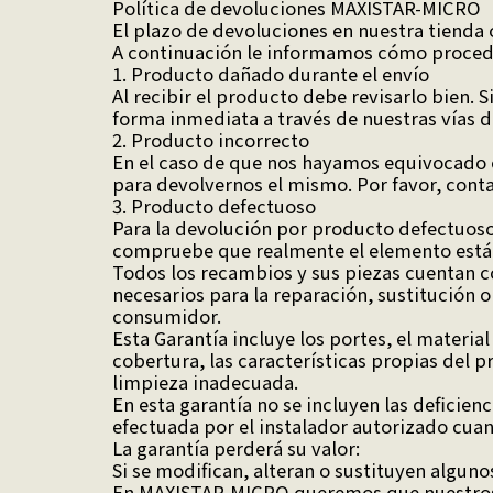
Política de devoluciones MAXISTAR-MICRO
El plazo de devoluciones en nuestra tienda 
A continuación le informamos cómo procede
1. Producto dañado durante el envío
Al recibir el producto debe revisarlo bien
forma inmediata a través de nuestras vías 
2. Producto incorrecto
En el caso de que nos hayamos equivocado en
para devolvernos el mismo. Por favor, cont
3. Producto defectuoso
Para la devolución por producto defectuoso,
compruebe que realmente el elemento está d
Todos los recambios y sus piezas cuentan c
necesarios para la reparación, sustitución 
consumidor.
Esta Garantía incluye los portes, el materia
cobertura, las características propias del
limpieza inadecuada.
En esta garantía no se incluyen las deficie
efectuada por el instalador autorizado cua
La garantía perderá su valor:
Si se modifican, alteran o sustituyen alguno
En MAXISTAR-MICRO queremos que nuestros c