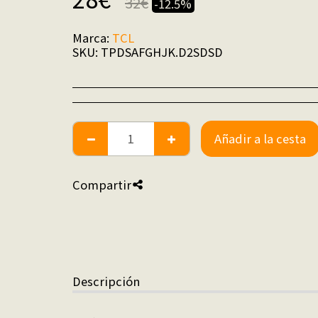
32
€
-12.5%
Marca:
TCL
SKU:
TPDSAFGHJK.D2SDSD
Añadir a la cesta
Compartir
Descripción