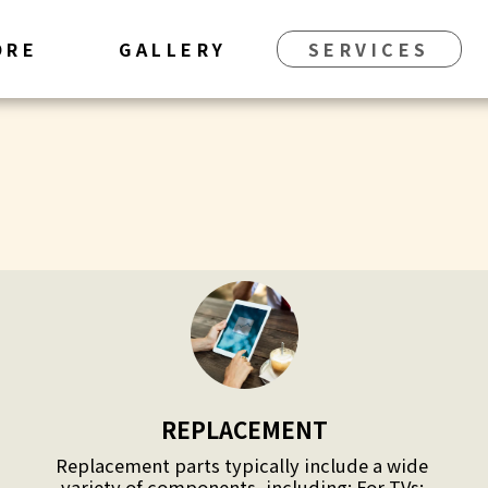
ORE
GALLERY
SERVICES
REPLACEMENT
Replacement parts typically include a wide 
variety of components, including: For TVs: 